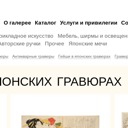
О галерее
Каталог
Услуги и привилегии
С
рикладное искусство
Мебель, ширмы и освещен
Авторские ручки
Прочее
Японские мечи
вюры
Антикварные гравюры
Гейши в японских гравюрах
Гравюр
понских гравюрах