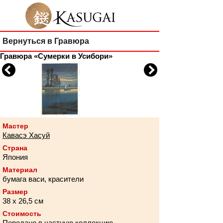
Вернуться в Гравюра
Гравюра «Сумерки в Усибори»
Previous
Next
Мастер
Кавасэ Хасуй
Страна
Япония
Материал
бумага васи, красители
Размер
38 х 26,5 см
Стоимость
Передано в частную коллекцию