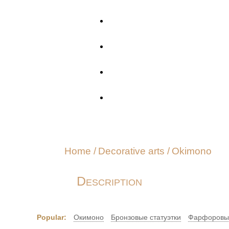
Home
/
Decorative arts
/
Okimono
Description
Popular:
Окимоно
Бронзовые статуэтки
Фарфоровые