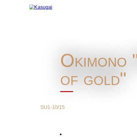
Okimono "
of gold"
SU1-10/15