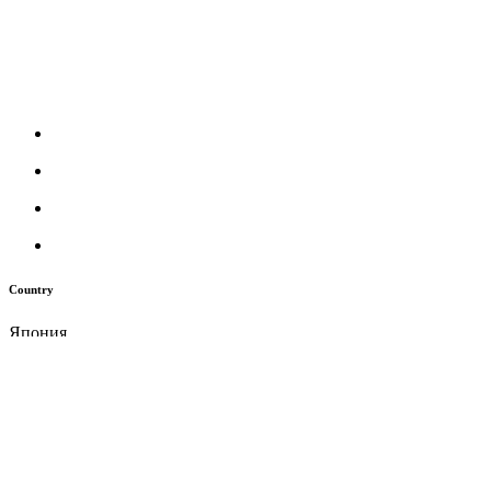
Country
Япония
Cost
Transferred to a private collection
Article