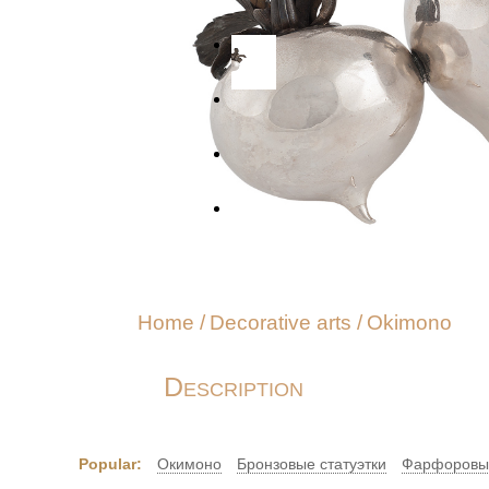
Home
/
Decorative arts
/
Okimono
Description
Popular:
Окимоно
Бронзовые статуэтки
Фарфоровые