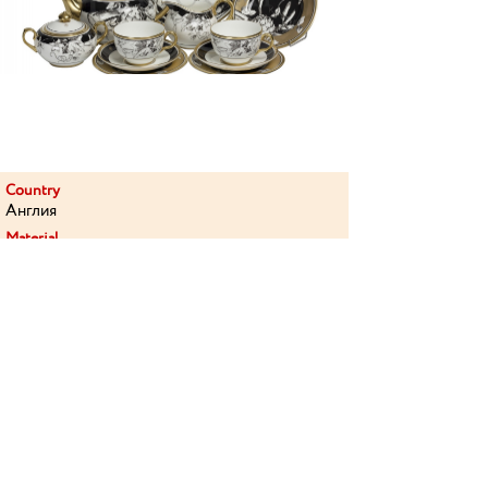
Country
Англия
Material
bone china, paints
Cost
Transferred to a private collection
Article
MNT-RNB-T1/6
Хотите поблагодарить организацию за
соблюдение санитарно-гигиенических
требований или направить пожелания по
улучшению условий безопасной
деятельности организации?