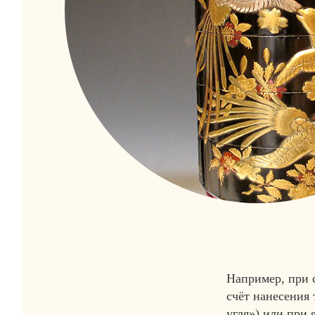
Например, при с
счёт нанесения 
угля») или при