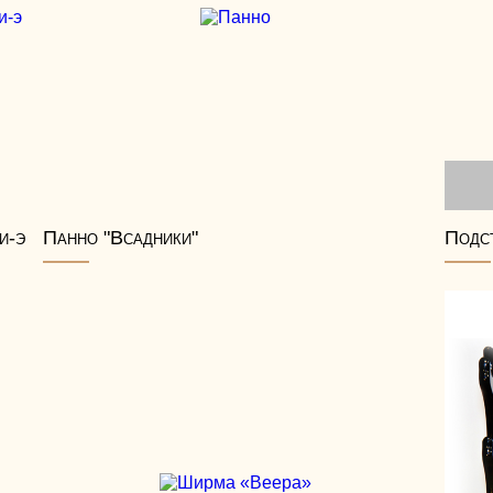
и-э
Панно "Всадники"
Подст