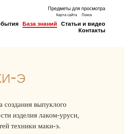
Предметы для просмотра
Карта сайта
Поиск
обытия
База знаний
Статьи и видео
Контакты
ки-э
а создания выпуклого
сти изделия лаком-уруси,
тей техники маки-э.