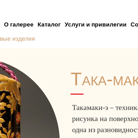
О галерее
Каталог
Услуги и привилегии
С
вые изделия
Така-ма
Такамаки-э – техник
рисунка на поверхно
одна из разновиднос