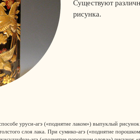
Существуют различн
рисунка.
пособе уруси-агэ («поднятие лаком») выпуклый рисунок 
толстого слоя лака. При сумико-агэ («поднятие порошком
 якисудзуфун-агэ («поднятие порошком олова») рисунок 