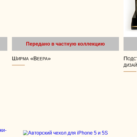
Передано в частную коллекцию
Ширма «Веера»
Подст
дизай