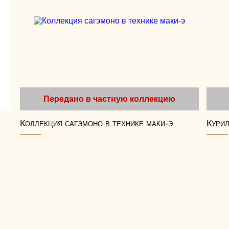
Передано в частную коллекцию
Коллекция сагэмоно в технике маки-э
Кури