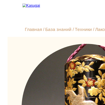
Главная
/
База знаний
/
Техники
/
Лако