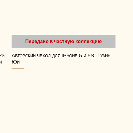
Передано в частную коллекцию
ки-
Авторский чехол для iPhone 5 и 5S "Гуань
и
Юй"