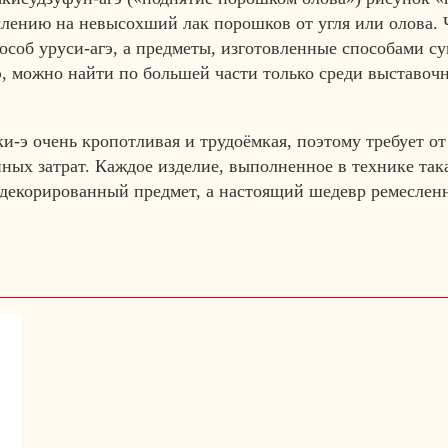
ылению на невысохший лак порошков от угля или олова. 
особ уруси-агэ, а предметы, изготовленные способами су
э, можно найти по большей части только среди выставоч
и-э очень кропотливая и трудоёмкая, поэтому требует от
ых затрат. Каждое изделие, выполненное в технике така
 декорированный предмет, а настоящий шедевр ремесленн