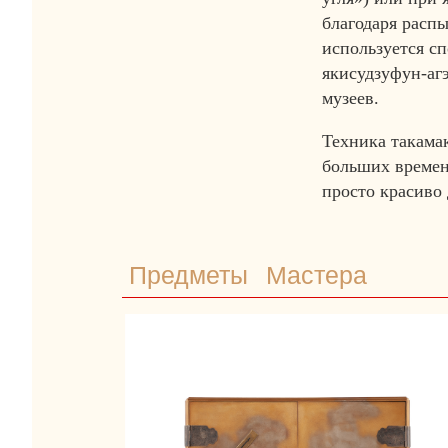
благодаря расп
используется сп
якисудзуфун-аг
музеев.
Техника такамак
больших временн
просто красиво
Предметы
Мастера