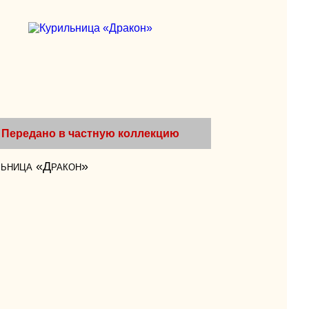
Передано в частную коллекцию
льница «Дракон»