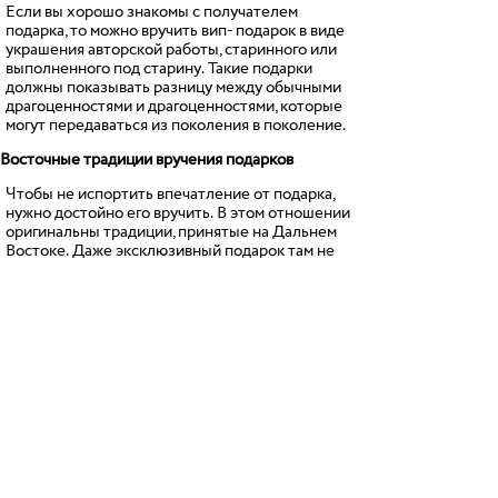
Если вы хорошо знакомы с получателем
подарка, то можно вручить вип- подарок в виде
украшения авторской работы, старинного или
выполненного под старину. Такие подарки
должны показывать разницу между обычными
драгоценностями и драгоценностями, которые
могут передаваться из поколения в поколение.
Восточные традиции вручения подарков
Чтобы не испортить впечатление от подарка,
нужно достойно его вручить. В этом отношении
оригинальны традиции, принятые на Дальнем
Востоке. Даже эксклюзивный подарок там не
принято принимать с первого раза, нужно
предложить его как минимум трижды.
В Европе и в России дарить оружие считается
дурной приметой, но в Японии подарить
красивое сувенирное оружие – значит,
признать в человеке настоящего мужчину,
выразить свое уважение и доверие, показать
стремление сотрудничать в будущем.
Галерея эксклюзивных подарков «Касугай»
предлагает купить vip подарки в городе
Москва, которые можно встретить только у