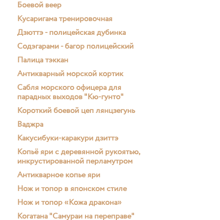
Боевой веер
Кусаригама тренировочная
Дзюттэ - полицейская дубинка
Содэгарами - багор полицейский
Палица тэккан
Антикварный морской кортик
Сабля морского офицера для
парадных выходов "Кю-гунто"
Короткий боевой цеп лянцзегунь
Ваджра
Какусибуки-каракури дзиттэ
Копьё яри с деревянной рукоятью,
инкрустированной перламутром
Антикварное копье яри
Нож и топор в японском стиле
Нож и топор «Кожа дракона»
Когатана "Самураи на переправе"