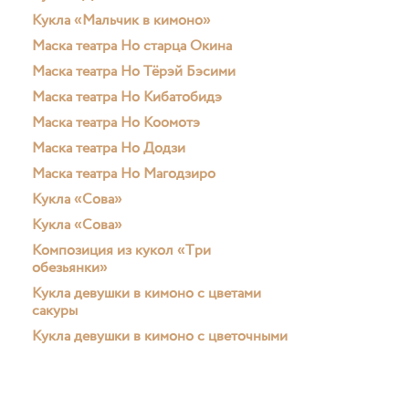
Кукла «Мальчик в кимоно»
Маска театра Но старца Окина
Маска театра Но Тёрэй Бэсими
Маска театра Но Кибатобидэ
Маска театра Но Коомотэ
Маска театра Но Додзи
Маска театра Но Магодзиро
Кукла «Сова»
Кукла «Сова»
Композиция из кукол «Три
обезьянки»
Кукла девушки в кимоно с цветами
сакуры
Кукла девушки в кимоно с цветочными
мотивами
Кукла «Красавица эпохи Хэйан»
Маска театра Но Ко-омотэ