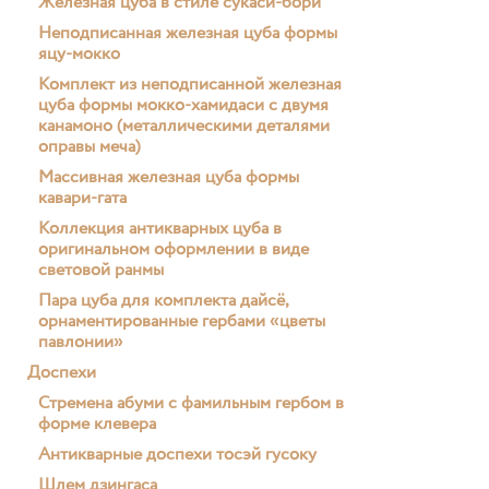
Железная цуба в стиле сукаси-бори
Неподписанная железная цуба формы
яцу-мокко
Комплект из неподписанной железная
цуба формы мокко-хамидаси с двумя
канамоно (металлическими деталями
оправы меча)
Массивная железная цуба формы
кавари-гата
Коллекция антикварных цуба в
оригинальном оформлении в виде
световой ранмы
Пара цуба для комплекта дайсё,
орнаментированные гербами «цветы
павлонии»
Доспехи
Стремена абуми с фамильным гербом в
форме клевера
Антикварные доспехи тосэй гусоку
Шлем дзингаса