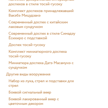
доспехов в стиле тосэй-гусоку
Комплект доспехов принадлежавший
Вакэбэ Мицудзанэ
Современный доспех с китайским
лаковым сундучком
Современный доспех в стиле Симадзу
Ёсихиро с подставкой
Доспех тосэй-гусоку
Комплект миниатюрного доспеха
тосэй-гусоку
Миниатюра доспеха Датэ Масамунэ с
сундучком
Другие виды вооружения
Набор из лука, стрел и подставки для
стрел
Боевой сигнальный веер
Боевой лакированный веер с
цветочным декором