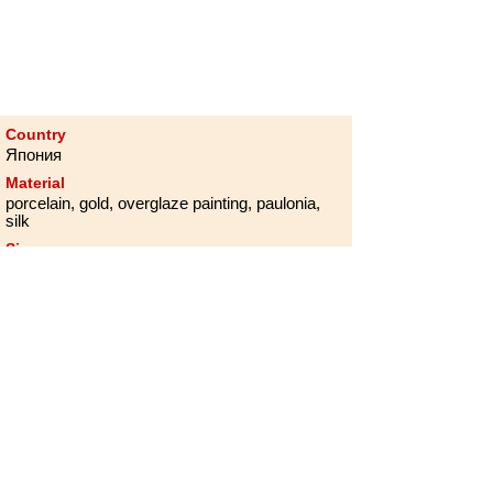
Country
Япония
Material
porcelain, gold, overglaze painting, paulonia,
silk
Size
18.5 х 9.5 cm
Cost
Transferred to a private collection
Article
SA1-08/15
Хотите поблагодарить организацию за
соблюдение санитарно-гигиенических
требований или направить пожелания по
улучшению условий безопасной
деятельности организации?