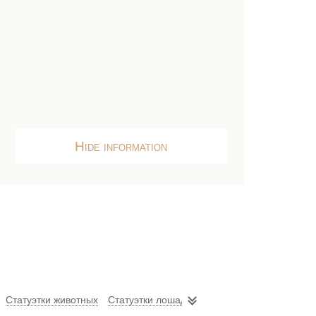
Hide information
Статуэтки животных
Статуэтки лошадей
Статуэтки - техника ли