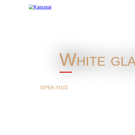
White gla
SIPEK-N101