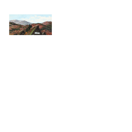
Country
Япония
Cost
Transferred to a private collection
Article
HKich-5/10/18
Хотите поблагодарить организацию за
соблюдение санитарно-гигиенических
требований или направить пожелания по