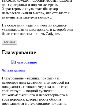
высоких ножках, подобная форма подходит
для сервировки и подачи десертов.
Характерный «пузырчатый» декор
называется «капли масла», что отсылает к
знаменитым глазурям тэммоку.
На основании изделий имеется подпись,
указывающая на мастерскую, в которой они
были изготовлены – «печь Сабуро».
Техника
Глазурование
Читать дальше
Глазурование - техника покрытия и
декорирования керамики, при которой на
поверхность готового черепка наносится
слой глазури – водной суспензии
тонкоизмельченного и нерастворимого в
воде порошка, которая после обжига
превращается в стекловидное покрытие.