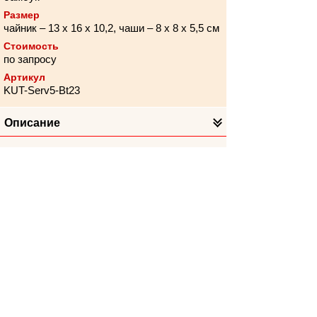
Размер
чайник – 13 х 16 х 10,2, чаши – 8 х 8 х 5,5 см
Стоимость
по запросу
Артикул
KUT-Serv5-Bt23
Описание
Техника
Школа
Популяные метки
Хотите поблагодарить организацию за
соблюдение санитарно-гигиенических
требований или направить пожелания по
улучшению условий безопасной
деятельности организации?