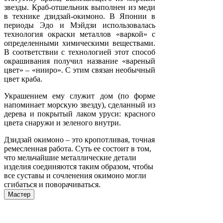
звезды. Краб-отшельник выполнен из меди
в технике дзидзай-окимоно. В Японии в
периоды Эдо и Мэйдзи использовалась
технология окраски металлов «варкой» с
определенными химическими веществами.
В соответствии с технологией этот способ
окрашивания получил название «вареный
цвет» – «нииро». С этим связан необычный
цвет краба.
Украшением ему служит дом (по форме
напоминает морскую звезду), сделанный из
дерева и покрытый лаком уруси: красного
цвета снаружи и зеленого внутри.
Дзидзай окимоно – это кропотливая, точная
ремесленная работа. Суть ее состоит в том,
что мельчайшие металлические детали
изделия соединяются таким образом, чтобы
все суставы и сочленения окимоно могли
сгибаться и поворачиваться.
Мастер
Сасаи Фумиэ