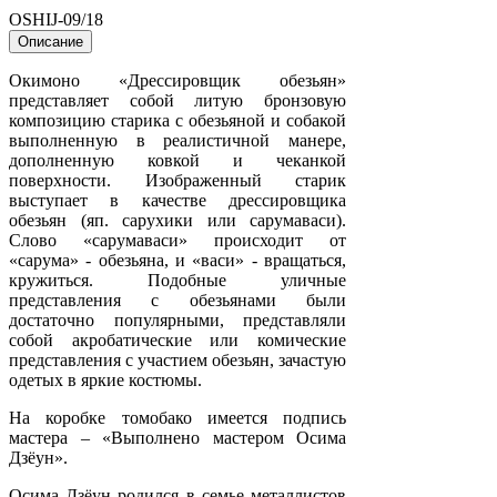
OSHIJ-09/18
Описание
Окимоно «Дрессировщик обезьян»
представляет собой литую бронзовую
композицию старика с обезьяной и собакой
выполненную в реалистичной манере,
дополненную ковкой и чеканкой
поверхности. Изображенный старик
выступает в качестве дрессировщика
обезьян (яп. сарухики или сарумаваси).
Слово «сарумаваси» происходит от
«сарума» - обезьяна, и «васи» - вращаться,
кружиться. Подобные уличные
представления с обезьянами были
достаточно популярными, представляли
собой акробатические или комические
представления с участием обезьян, зачастую
одетых в яркие костюмы.
На коробке томобако имеется подпись
мастера – «Выполнено мастером Осима
Дзёун».
Осима Дзёун родился в семье металлистов