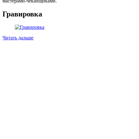
мастерами-чеканщиками.
Гравировка
Читать дальше
Гравировка – один из древнейших способов
обработки материалов (металла, камня,
дерева и т. д.) резанием.
Резцом (штихелем) на поверхность изделия
наносятся рисунки, надписи, узоры.
Благодаря умелому владению резными
инструментами мастера в древние времена
создавали уникальные произведения
декоративно-прикладного искусства.
Старинные образцы гравировки оружия и
ювелирных изделий и сейчас вызывают
восхищение ценителей, ведь такие
произведения являются штучными.