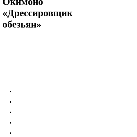
Окимоно
«Дрессировщик
обезьян»