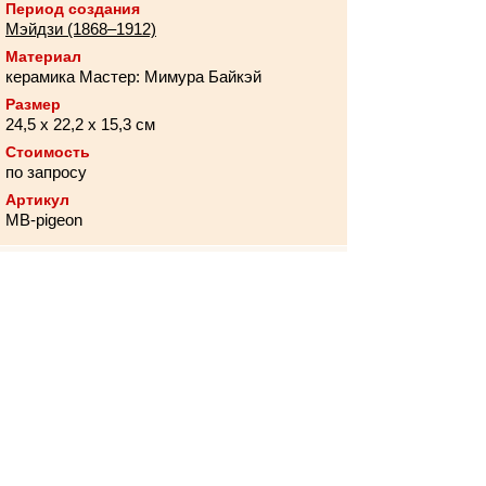
Период создания
Мэйдзи (1868–1912)
Материал
керамика Мастер: Мимура Байкэй
Размер
24,5 х 22,2 х 15,3 см
Стоимость
по запросу
Артикул
MB-pigeon
Описание
Техника
Популяные метки
Хотите поблагодарить организацию за
соблюдение санитарно-гигиенических
требований или направить пожелания по
улучшению условий безопасной