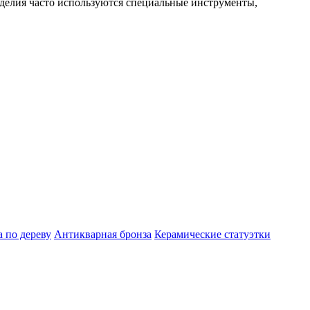
зделия часто используются специальные инструменты,
а по дереву
Антикварная бронза
Керамические статуэтки