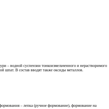
азури – водной суспензии тонкоизмельченного и нерастворимого
ой шпат. В состав вводят также оксиды металлов.
рмования – лепка (ручное формование), формование на