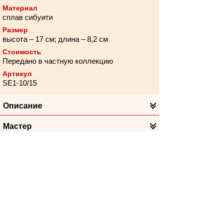
Материал
сплав сибуити
Размер
высота – 17 см; длина – 8,2 см
Стоимость
Передано в частную коллекцию
Артикул
SE1-10/15
Описание
Мастер
Техника
Предметы в коллекцию с этим
Популяные метки
Хотите поблагодарить организацию за
соблюдение санитарно-гигиенических