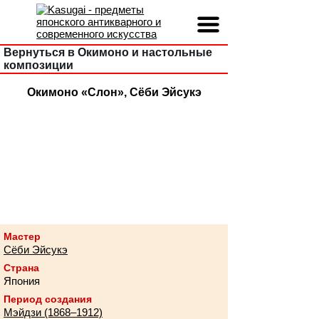
Вернуться в Окимоно и настольные
композиции
Окимоно «Слон», Сёби Эйсукэ
Мастер
Сёби Эйсукэ
Страна
Япония
Период создания
Мэйдзи (1868–1912)