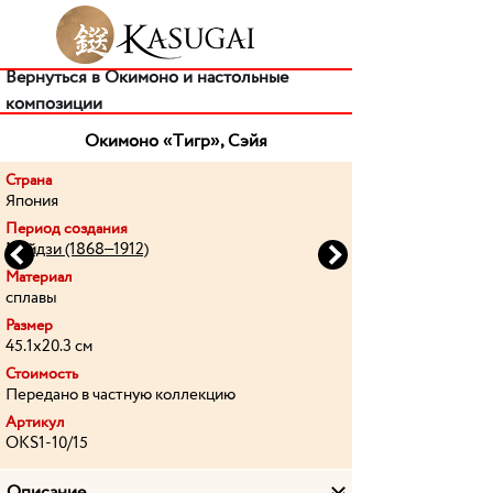
Вернуться в Окимоно и настольные
композиции
Окимоно «Тигр», Сэйя
Страна
Япония
Период создания
Мэйдзи (1868–1912)
Previous
Next
Материал
сплавы
Размер
45.1х20.3 см
Стоимость
Передано в частную коллекцию
Артикул
OKS1-10/15
Описание