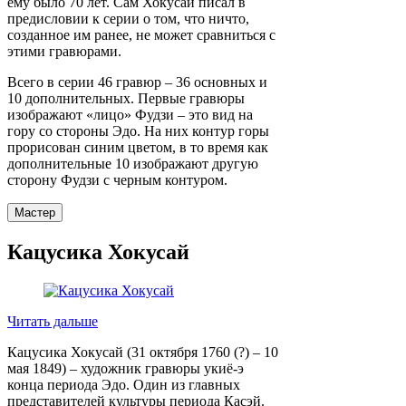
ему было 70 лет. Сам Хокусай писал в
предисловии к серии о том, что ничто,
созданное им ранее, не может сравниться с
этими гравюрами.
Всего в серии 46 гравюр – 36 основных и
10 дополнительных. Первые гравюры
изображают «лицо» Фудзи – это вид на
гору со стороны Эдо. На них контур горы
прорисован синим цветом, в то время как
дополнительные 10 изображают другую
сторону Фудзи с черным контуром.
Мастер
Кацусика Хокусай
Читать дальше
Кацусика Хокусай (31 октября 1760 (?) – 10
мая 1849) – художник гравюры укиё-э
конца периода Эдо. Один из главных
представителей культуры периода Касэй.