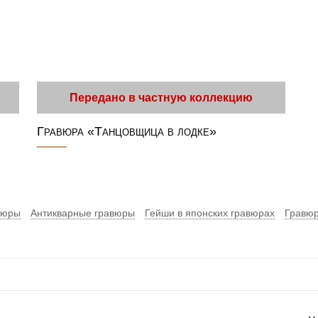
Передано в частную коллекцию
Гравюра «Танцовщица в лодке»
вюры
Антикварные гравюры
Гейши в японских гравюрах
Гравюр