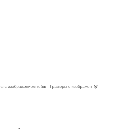
ы с изображением гейш
Гравюры с изображением самураев
Сю