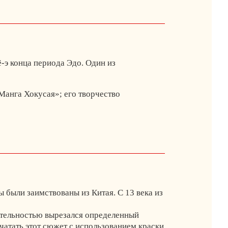
-э конца периода Эдо. Один из
Манга Хокусая»; его творчество
ы были заимствованы из Китая. С 13 века из
ательностью вырезался определенный
атать этот сюжет с использованием краски