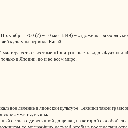
31 октября 1760 (?) – 10 мая 1849) – художник гравюры укиё
елей культуры периода Касэй.
 мастера есть известные «Тридцать шесть видов Фудзи» и «
только в Японии, но и во всем мире.
кальное явление в японской культуре. Техники такой гравюр
ийские амулеты, иконы.
нный оттиск с деревянной дощечки, на которой с особой тщ
ожником до мельчайших деталей, чтобы в последствии отпеч