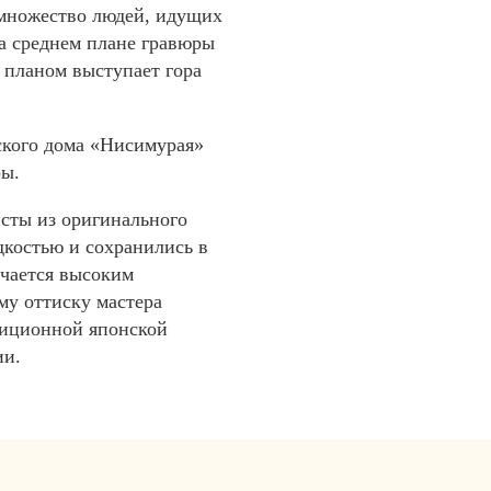
 множество людей, идущих
На среднем плане гравюры
 планом выступает гора
ского дома «Нисимурая»
ры.
исты из оригинального
костью и сохранились в
ичается высоким
му оттиску мастера
диционной японской
ии.