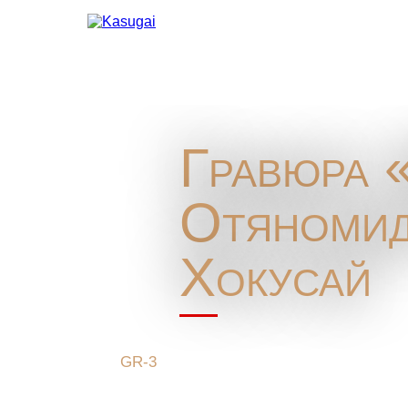
Гравюра 
Отяномид
Хокусай
GR-3