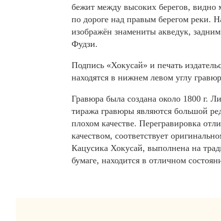
бежит между высоких берегов, видно
по дороге над правым берегом реки. 
изображён знамениты акведук, задним
Фудзи.
Подпись «Хокусай» и печать издатель
находятся в нижнем левом углу гравю
Гравюра была создана около 1800 г. Л
тиража гравюры являются большой ред
плохом качестве. Перегравировка отл
качеством, соответствует оригинально
Кацусика Хокусай, выполнена на тра
бумаге, находится в отличном состоян