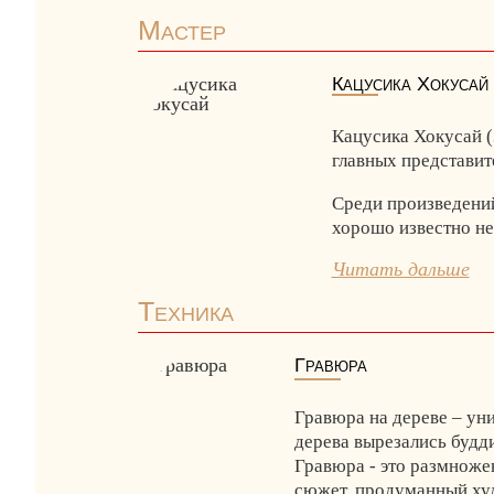
Мастер
Кацусика Хокусай
Кацусика Хокусай (
главных представит
Среди произведений
хорошо известно не 
Читать дальше
Техника
Гравюра
Гравюра на дереве – уни
дерева вырезались будд
Гравюра - это размноже
сюжет, продуманный худ