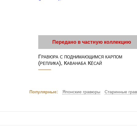
Передано в частную коллекцию
Гравюра с поднимающимся карпом
(реплика), Каванаба Кёсай
Популярные:
Японские гравюры
Старинные гра