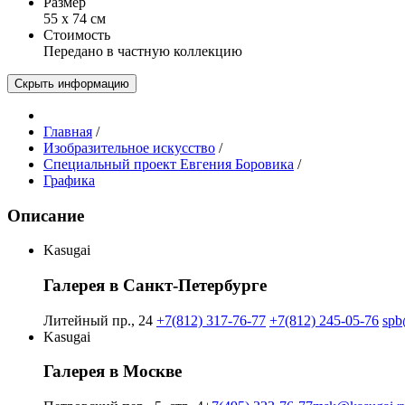
Размер
55 х 74 см
Стоимость
Передано в частную коллекцию
Скрыть информацию
Главная
/
Изобразительное искусство
/
Специальный проект Евгения Боровика
/
Графика
Описание
Kasugai
Галерея в Санкт-Петербурге
Литейный пр., 24
+7(812) 317-76-77
+7(812) 245-05-76
spb
Kasugai
Галерея в Москве