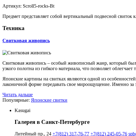
Артикул: Scroll5-rocks-Bt
Предмет представляет собой вертикальный подвесной свиток к
Техника
Свитковая живопись
Свитковая живопись – особый живописный жанр, который был 
узкого полотна из гибкого материала, что позволяет облегчает
Японские картины на свитках являются одной из особенносте
лаконичной форме передавать свое мироощущение. Именно за э
Читать дальше
Популярные:
Японские свитки
Kasugai
Галерея в Санкт-Петербурге
Литейный пр., 24
+7(812) 317-76-77
+7(812) 245-05-76
spb