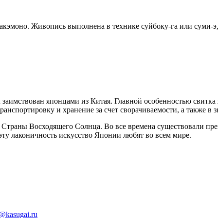
акэмоно. Живопись выполнена в технике суйбоку-га или суми-э
заимствован японцами из Китая. Главной особенностью свитка 
 транспортировку и хранение за счет сворачиваемости, а также в
й Страны Восходящего Солнца. Во все времена существовали пр
ту лаконичность искусство Японии любят во всем мире.
@kasugai.ru