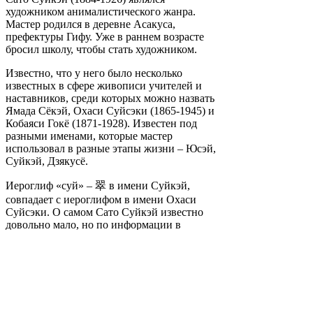
художником анималистического жанра.
Мастер родился в деревне Асакуса,
префектуры Гифу. Уже в раннем возрасте
бросил школу, чтобы стать художником.
Известно, что у него было несколько
известных в сфере живописи учителей и
наставников, среди которых можно назвать
Ямада Сёкэй, Охаси Суйсэки (1865-1945) и
Кобаяси Гокё (1871-1928). Известен под
разными именами, которые мастер
использовал в разные этапы жизни – Юсэй,
Суйкэй, Дзякусё.
Иероглиф «суй» – 翠 в имени Суйкэй,
совпадает с иероглифом в имени Охаси
Суйсэки. О самом Сато Суйкэй известно
довольно мало, но по информации в
источниках Охаси Суйсэки, известный под
именем «тигриного Охаси», сыграл
важную роль в жизни мастера.
Вероятно, поэтому выбор Сато Суйкэй пал
на тигрино-львиную тематику, в
подражании великому мастеру. В его