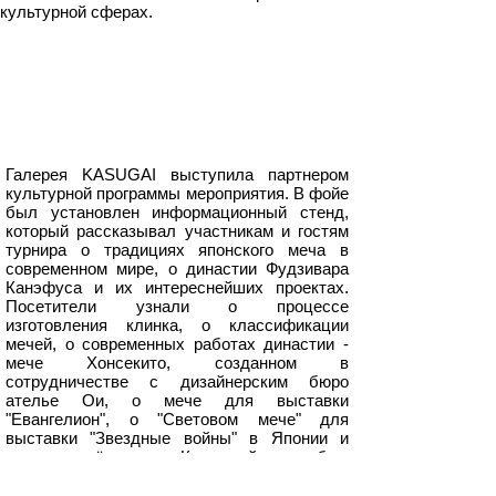
культурной сферах.
Галерея KASUGAI выступила партнером
культурной программы мероприятия. В фойе
был установлен информационный стенд,
который рассказывал участникам и гостям
турнира о традициях японского меча в
современном мире, о династии Фудзивара
Канэфуса и их интереснейших проектах.
Посетители узнали о процессе
изготовления клинка, о классификации
мечей, о современных работах династии -
мече Хонсекито, созданном в
сотрудничестве с дизайнерским бюро
ателье Ои, о мече для выставки
"Евангелион", о "Световом мече" для
выставки "Звездные войны" в Японии и
мече для ёкодзуна. К каждой теме был
собран интересный видеоряд, который
привлекал внимание гостей и ярче