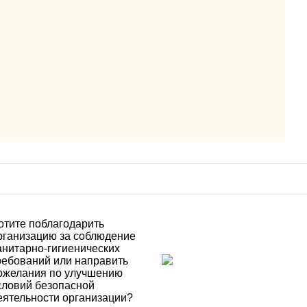
отите поблагодарить
рганизацию за соблюдение
анитарно-гигиенических
ребований или направить
ожелания по улучшению
словий безопасной
еятельности организации?