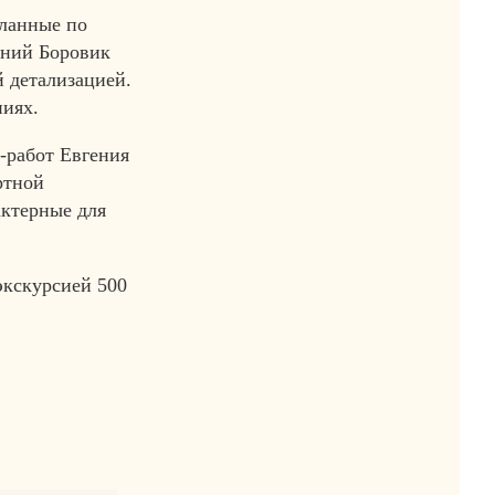
еланные по
ений Боровик
й детализацией.
ниях.
-работ Евгения
ртной
актерные для
 экскурсией 500