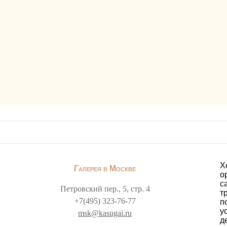
Х
Галерея в Москве
о
с
Петровский пер., 5, стр. 4
т
+7(495) 323-76-77
п
у
msk@kasugai.ru
д