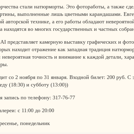
орчества стали натюрморты. Это фотоработы, а также сд
ртины, выполненные лишь цветными карандашами. Евг
ой авторской технике, а его работы обладают невероятно
а находятся во многих государственных и частных собра
I представляет камерную выставку графических и фото
торых находит отражение как западная традиция натюрмо
 невероятная точность и внимание к каждой детали, хар
уры.
ит со 2 ноября по 31 января. Входной билет: 200 руб. С
ду (18:30) и субботу (13:00))
 запись по телефону: 317-76-77
лереи: с 11:00 до 20:00
ресенье, понедельник