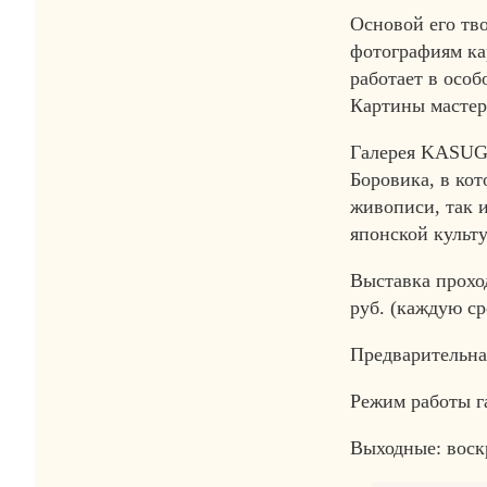
Основой его тв
фотографиям ка
работает в особ
Картины мастер
Галерея KASUGA
Боровика, в ко
живописи, так и
японской культ
Выставка проход
руб. (каждую сре
Предварительная
Режим работы га
Выходные: воск