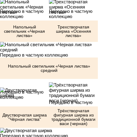
Передано в частную
Передано в частную
коллекцию
коллекцию
Напольный
Трехстворчатая
светильник «Черная
ширма «Осенняя
листва»
листва»
Передано в частную коллекцию
Напольный светильник «Черная листва»
средний
Передано в частную
коллекцию
Передано в частную
коллекцию
Трёхстворчатая
Двустворчатая ширма
фигурная ширма из
"Чёрная листва"
традиционной бумаги
васи (черная)
Передано в частную коллекцию