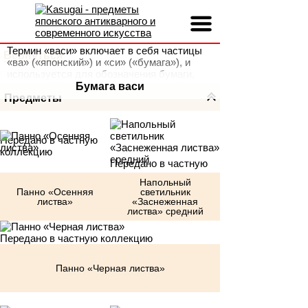
Термин «васи» включает в себя частицы
Вернуться
«ва» («японский») и «си» («бумага»), и
используется для обозначения бумаги,
сделанной традиционным образом. Васи
Бумага васи
намного прочнее бумаги из древесной
Предметы
целлюлозы, и используется во многих
традиционных искусствах Японии.
Передано в частную
коллекцию
Передано в частную
коллекцию
Напольный
Панно «Осенняя
светильник
листва»
«Заснеженная
листва» средний
Передано в частную коллекцию
Панно «Черная листва»