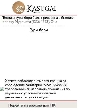
Техника гури-бори была привезена в Японию
Вернуться
в эпоху Муромати (1336-1573). Она
заключается в нанесении узоров в виде
Гури-бори
завитков и волн на металлическую основу,
сделанную из нескольких слоев металлов
разного цвета. Название гури-бори можно
дословно перевести с японского как гу –
«гнуть», «сгибать»; ри – «виток», «петля»;
бори – «резка», «гравировка».
Хотите поблагодарить организацию за
соблюдение санитарно-гигиенических
требований или направить пожелания по
улучшению условий безопасной
деятельности организации?
Перейти на версию для ПК