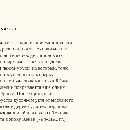
-маки-э
маки-э – один из приемов золотой
, разновидность техники маки-э.
идаси в переводе с японского
«полировка». Сначала изделие
 лаком-уруси, на который, тоже
епросушенный лак сверху
упными частичками золотой (или
изделие покрывается ещё одним
 чёрным. После просушки
уется кусочком угля от масляного
говое дерево), до тех пор, пока
ьзовании чёрного лака). Техника
а в эпоху Хэйан (794-1192 гг.).