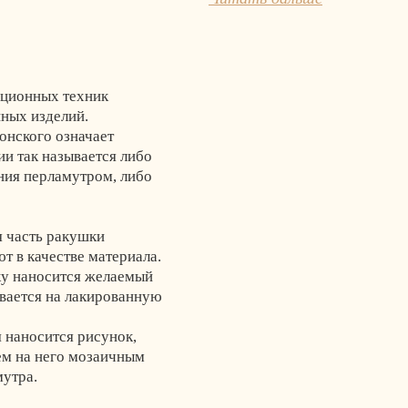
иционных техник
ных изделий.
понского означает
и так называется либо
ния перламутром, либо
 часть ракушки
т в качестве материала.
ку наносится желаемый
ивается на лакированную
 наносится рисунок,
тем на него мозаичным
мутра.