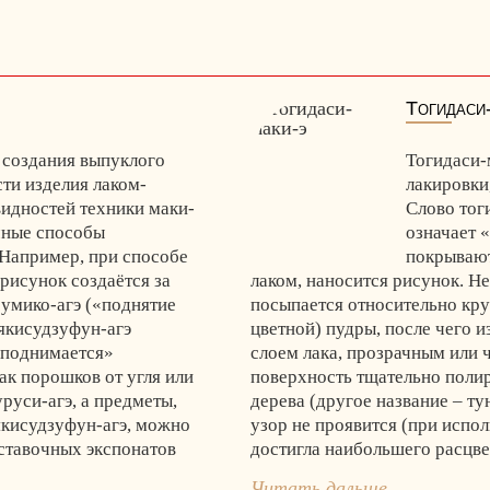
Тогидаси
 создания выпуклого
Тогидаси-
ти изделия лаком-
лакировки
видностей техники маки-
Слово тог
чные способы
означает 
 Например, при способе
покрывают
рисунок создаётся за
лаком, наносится рисунок. Н
сумико-агэ («поднятие
посыпается относительно кр
 якисудзуфун-агэ
цветной) пудры, после чего 
«поднимается»
слоем лака, прозрачным или
к порошков от угля или
поверхность тщательно полир
руси-агэ, а предметы,
дерева (другое название – тун
якисудзуфун-агэ, можно
узор не проявится (при испол
ыставочных экспонатов
достигла наибольшего расцвет
Читать дальше