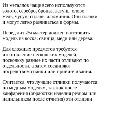
Из металлов чаще всего используются
золото, серебро, бронза, латунь, олово,
медь, чугун, сплавы алюминия. Они плавки
и могут легко разливаться в формы.
Перед литьём мастер должен изготовить
модель из воска, свинца, меди или дерева.
Для сложных предметов требуется
изготовление нескольких моделей,
поскольку разные их части отливают по
отдельности, а затем соединяют
посредством спайки или привинчивания.
Считается, что лучшие отливки получаются
по медным моделям, так как после
канфарения (обработки изделия резцом или
напильником после отлития) эти отливки
выглядели так, будто были сделаны
мастерами-чеканщиками.
Клуазоне (перегородчатая
эмаль)