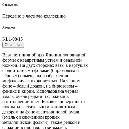
Стоимость
Передано в частную коллекцию
Артикул
KL1-08/15
Описание
Ваза нетипичной для Японии луновидной
формы с квадратным устьем и овальной
ножкой. На двух сторонах вазы в картушах
с однотонными фонами (бирюзовым и
чёрным) помещены изображения
мифологических животных. На чёрном
фоне – белый дракон, на бирюзовом –
феникс и кирин. Использована черная
эмаль, очень редкий и сложный в
изготовлении цвет. Боковые поверхности
покрыты растительным и животным
декором на фоне авантюриновой эмали
(эмаль с включением крошек
металлической фольги), также редкой и
сложной в производстве эмалей.