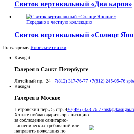
Свиток вертикальный «Два карпа»
Передано в частную коллекцию
Свиток вертикальный «Солнце Яп
Популярные:
Японские свитки
Kasugai
Галерея в Санкт-Петербурге
Литейный пр., 24
+7(812) 317-76-77
+7(812) 245-05-76
spb
Kasugai
Галерея в Москве
Петровский пер., 5, стр. 4
+7(495) 323-76-77
msk@kasugai.r
Хотите поблагодарить организацию
за соблюдение санитарно-
гигиенических требований или
направить пожелания по