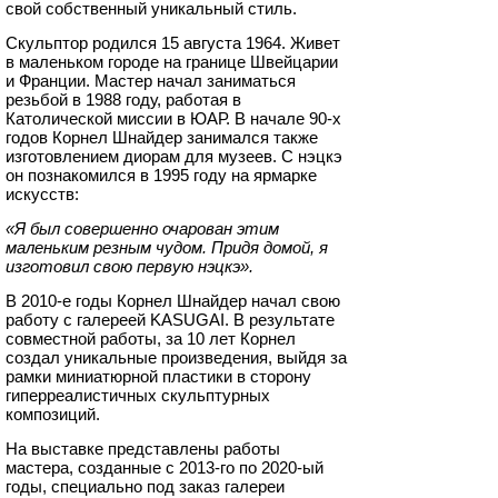
свой собственный уникальный стиль.
Скульптор родился 15 августа 1964. Живет
в маленьком городе на границе Швейцарии
и Франции. Мастер начал заниматься
резьбой в 1988 году, работая в
Католической миссии в ЮАР. В начале 90-х
годов Корнел Шнайдер занимался также
изготовлением диорам для музеев. С нэцкэ
он познакомился в 1995 году на ярмарке
искусств:
«Я был совершенно очарован этим
маленьким резным чудом. Придя домой, я
изготовил свою первую нэцкэ».
В 2010-е годы Корнел Шнайдер начал свою
работу с галереей KASUGAI. В результате
совместной работы, за 10 лет Корнел
создал уникальные произведения, выйдя за
рамки миниатюрной пластики в сторону
гиперреалистичных скульптурных
композиций.
На выставке представлены работы
мастера, созданные с 2013-го по 2020-ый
годы, специально под заказ галереи