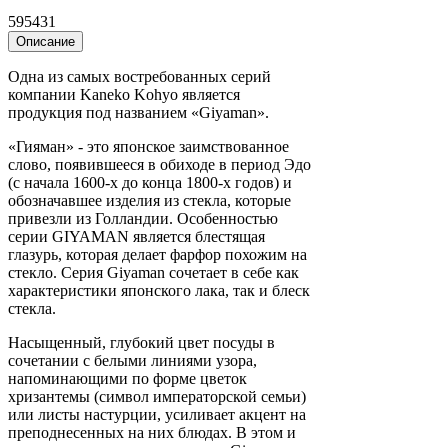
595431
Описание
Одна из самых востребованных серий
компании Kaneko Kohyo является
продукция под названием «Giyaman».
«Гияман» - это японское заимствованное
слово, появившееся в обиходе в период Эдо
(с начала 1600-х до конца 1800-х годов) и
обозначавшее изделия из стекла, которые
привезли из Голландии. Особенностью
серии GIYAMAN является блестящая
глазурь, которая делает фарфор похожим на
стекло. Серия Giyaman сочетает в себе как
характеристики японского лака, так и блеск
стекла.
Насыщенный, глубокий цвет посуды в
сочетании с белыми линиями узора,
напоминающими по форме цветок
хризантемы (символ императорской семьи)
или листы настурции, усиливает акцент на
преподнесенных на них блюдах. В этом и