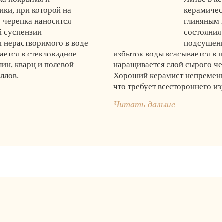
ики, при которой на
керамичес
о черепка наносится
глиняным 
й суспензии
состояния
и нерастворимого в воде
подсушенн
ается в стекловидное
избыток воды всасывается в 
лин, кварц и полевой
наращивается слой сырого че
ллов.
Хороший керамист непременн
что требует всестороннего и
Читать дальше