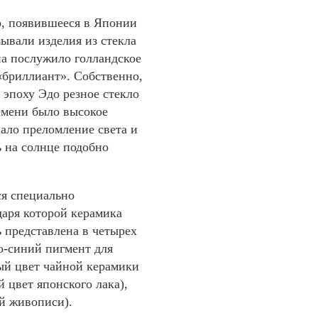
о, появившееся в Японии
зывали изделия из стекла
а послужило голландское
 «бриллиант». Собственно,
 эпоху Эдо резное стекло
емени было высокое
ало преломление света и
ь на солнце подобно
ся специально
даря которой керамика
ь представлена в четырех
о-синий пигмент для
ый цвет чайной керамики
 цвет японского лака),
й живописи).