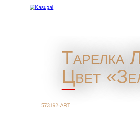
Тарелка Л
Цвет «Зе
573192-ART