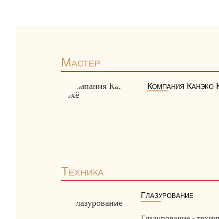
Мастер
Компания Канэко 
Техника
Глазурование
Глазурование - техни