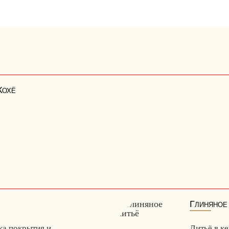
Кохё
Глиняное
ка покрытия и
Литьё в к