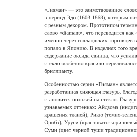
«Гияман» — это заимствованное слов
в период Эдо (1603-1868), которым на
с резным декором. Прототипом термин
слово «diamant», что переводится как
именно через голландских торговцев в
попало в Японию. В изделиях того вр
содержание оксида свинца, что усилив
стекло особенно красиво переливалос
бриллианту.
Особенностью серии «Гияман» являет
разработанная сияющая глазурь, благо
становится похожей на стекло. Глазур
узнаваемых оттенках: Айдзомэ (индиг
крашения тканей), Рикю (темно-зелен
Орибэ), Уруси (красновато-коричневый
Суми (цвет черной туши традиционно