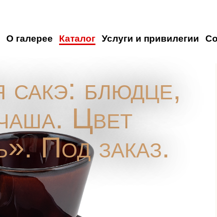
О галерее
Каталог
Услуги и привилегии
С
 сакэ: блюдце,
чаша. Цвет
». Под заказ.