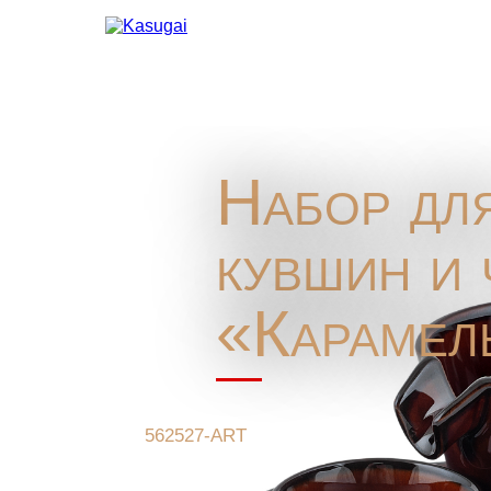
Набор для
кувшин и 
«Карамель
562527-ART