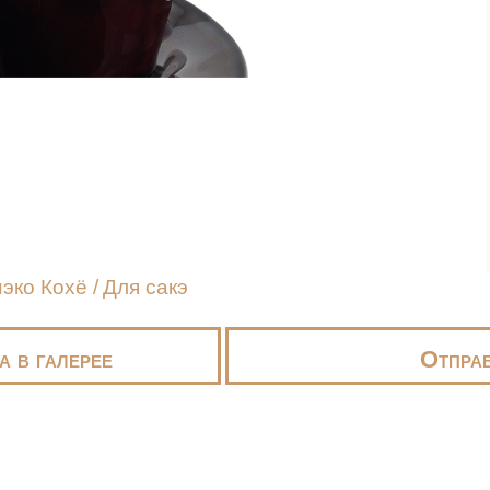
эко Кохё
/
Для сакэ
а в галерее
Отправ