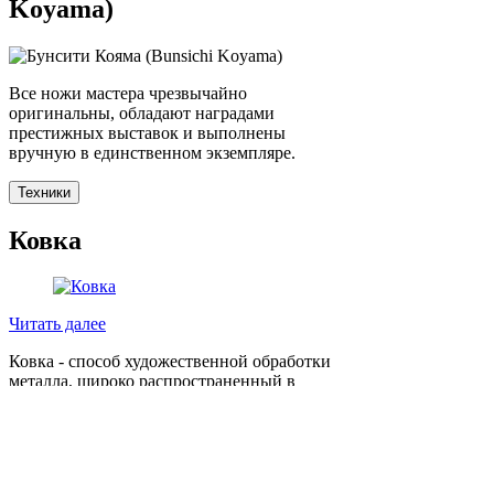
Koyama)
Все ножи мастера чрезвычайно
оригинальны, обладают наградами
престижных выставок и выполнены
вручную в единственном экземпляре.
Техники
Ковка
Читать далее
Ковка - способ художественной обработки
металла, широко распространенный в
производстве различных изделий. Ковка
применяется для обработки многих
металлов, но чаще всего этот термин связан
с обработкой железа. Кузнецы древности с
большим искусством производили кованые