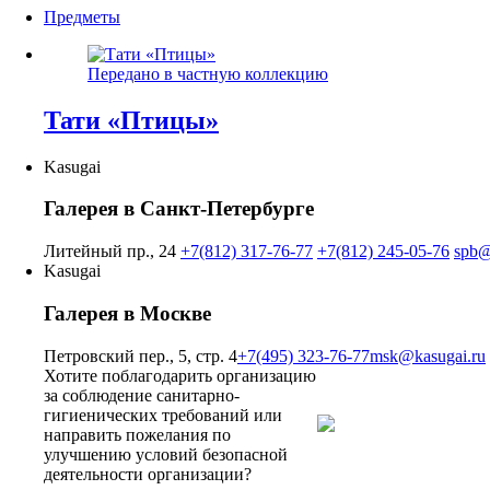
Предметы
Передано в частную коллекцию
Тати «Птицы»
Kasugai
Галерея в Санкт-Петербурге
Литейный пр., 24
+7(812) 317-76-77
+7(812) 245-05-76
spb@
Kasugai
Галерея в Москве
Петровский пер., 5, стр. 4
+7(495) 323-76-77
msk@kasugai.ru
Хотите поблагодарить организацию
за соблюдение санитарно-
гигиенических требований или
направить пожелания по
улучшению условий безопасной
деятельности организации?