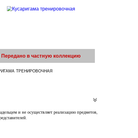
Передано в частную коллекцию
ригама тренировочная
ладельцем и не осуществляет реализацию предметов,
редставителей.