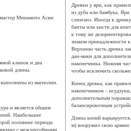
Древки у яри, как прави
из дуба или бамбука. Яр
, мастер Минамото Асин
сэмэганэ. Иногда к древк
банты или кисти для впи
к тому же дезориентиров
знаком принадлежности к
Верхнюю часть древка ла
дан-маки для дополнител
ямой клинок и два
наконечника. Нижняя част
аковой длины.
чтобы исключить скольжен
у выполнены из магнолии.
Конец древка, как правил
наконечником – исудзуки
дополнительным поражающ
балансировочным устройс
кура и является общим
копий. Наибольшее
Длина копий варьируется
торой половине периода
м) вооружил свою армию 
 связано с междоусобными