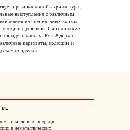
твует праздник копий - яри-мацури,
ельные выступления с различным
евнования на специальных копьях
на конце подушечкой. Cинтоистские
о владели копьем. Копьё держат
различные перехваты, колющие и
дтоком исидзуки.
ние
ие – отделочная операция
ских и неметаллических