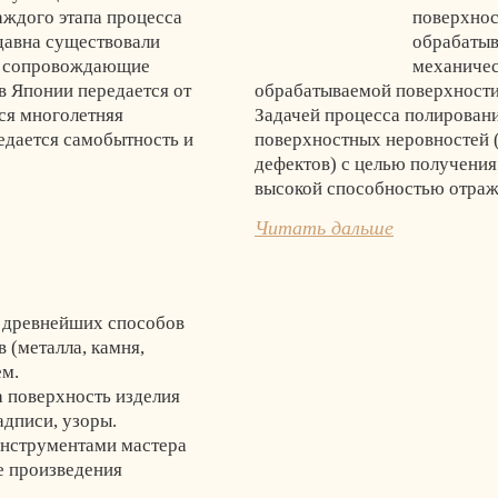
каждого этапа процесса
поверхнос
здавна существовали
обрабатыв
, сопровождающие
механичес
в Японии передается от
обрабатываемой поверхности 
тся многолетняя
Задачей процесса полировани
едается самобытность и
поверхностных неровностей 
дефектов) с целью получения
высокой способностью отраж
Читать дальше
з древнейших способов
 (металла, камня,
ем.
а поверхность изделия
адписи, узоры.
инструментами мастера
е произведения