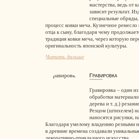
мастерства, ведь от 
зависит результат. И
специальные обряды
процесс ковки меча. Кузнечное ремесло 
отца к сыну, благодаря чему продолжае
традиция ковки меча, через которую пер
оригинальность японской культуры.
Читать дальше
Гравировка
Гравировка – один и
обработки материалов
дерева и т. д.) резани
Резцом (штихелем) н
наносятся рисунки, н
Благодаря умелому владению резными 
в древние времена создавали уникальны
декоративно-прикладного искусства.