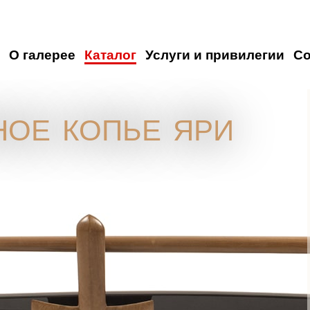
О галерее
Каталог
Услуги и привилегии
С
ное копье яри