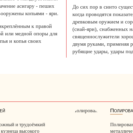
ачение асигару - пеших
До сих пор в синто сущес
вооружены копьями - яри.
когда проводятся показат
древковым оружием и сор
рикреплённым к правой
(сиай-яри), снабженных 
ой или медной опоры для
священнослужители хорош
пья и копья своих
двумя руками, применяя 
рубящие удары, удары по
ей
Полирова
ложный и трудоёмкий
Полирован
т кузнеца высокого
металличе