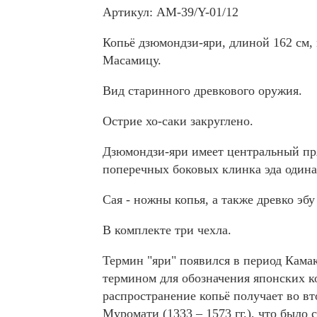
Артикул: AM-39/Y-01/12
Копьё дзюмондзи-яри, длиной 162 см
Масамицу.
Вид старинного древкового оружия.
Острие хо-саки закруглено.
Дзюмондзи-яри имеет центральный пр
поперечных боковых клинка эда один
Сая - ножны копья, а также древко эб
В комплекте три чехла.
Термин "яри" появился в период Кама
термином для обозначения японских 
распространение копьё получает во в
Муромати (1333 – 1573 гг.), что было