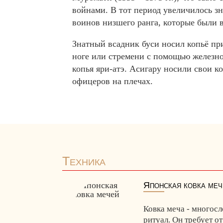
войнами. В тот период увеличилось зн
воинов низшего ранга, которые были 
Знатный всадник буси носил копьё п
ноге или стремени с помощью железн
копья яри-атэ. Асигару носили свои ко
офицеров на плечах.
Техника
Японская ковка меч
Ковка меча - многос
ритуал. Он требует о