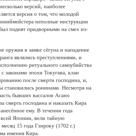
несколько версий, наиболее
ляется версия о том, что молодой
мониймейстера неполные инструкции
был поднят придворными на смех из-
е оружия в замке сёгуна и нападение
ранга являлись преступлениями, и
исполнению ритуального самоубийства
 с законами эпохи Токугава, клан
рованию после смерти господина, и,
лы становились ронинами. Несмотря на
часть бывших вассалов Асано
за смерть господина и наказать Кира
нанесённое ему. В течении года
 всей Японии, вели тайную
месяц 15 года Гэнроку (1702 г.)
рма имения Кира.