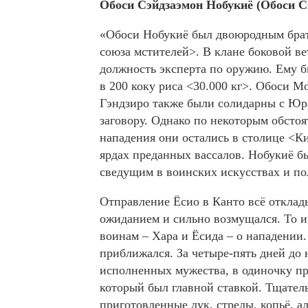
Обоси Сэйдзаэмон Нобукиё (Обоси С
«Обоси Нобукиё был двоюродным бра
союза мстителей>. В клане боковой ве
должность эксперта по оружию. Ему 
в 200 коку риса <30.000 кг>. Обоси М
Гэндзиро также были солидарны с Юр
заговору. Однако по некоторым обстоя
нападения они остались в столице <Ки
ярдах преданных вассалов. Нобукиё б
сведущим в воинских искусствах и по
Отправление Ёсио в Канто всё отклад
ожиданием и сильно возмущался. То и
воинам – Хара и Ёсида – о нападении
приближался. За четыре-пять дней до 
исполненных мужества, в одиночку пр
который был главной ставкой. Тщател
приготовленные лук, стрелы, копьё, а