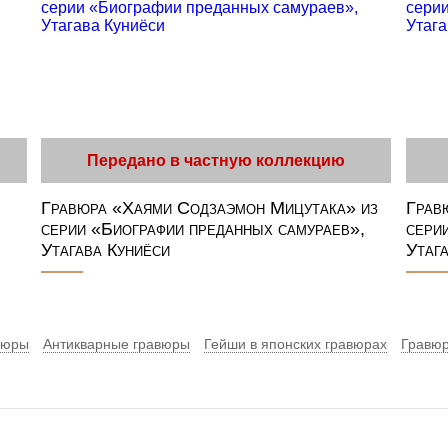
Передано в частную коллекцию
Гравюра «Хаями Содзаэмон Мицутака» из
Грав
,
серии «Биографии преданных самураев»,
сери
Утагава Куниёси
Утаг
вюры
Антикварные гравюры
Гейши в японских гравюрах
Гравюр