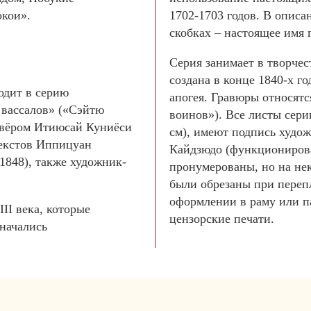
окои».
1702-1703 годов. В описа
скобках – настоящее имя 
Серия занимает в творчес
создана в конце 1840-х го
одит в серию
апогея. Гравюры относятс
вассалов» («Сэйтю
воинов»). Все листы сери
авёром Итиюсай Куниёси
см), имеют подпись худож
текстов Иппицуан
Кайдзюдо (функционировал
1848), также художник-
пронумерованы, но на не
были обрезаны при переп
оформлении в раму или п
II века, которые
цензорские печати.
начались