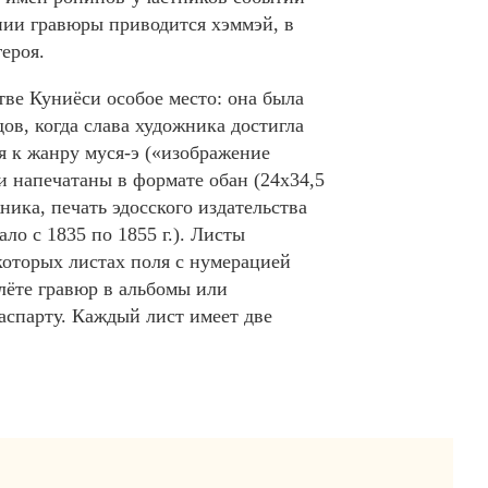
нии гравюры приводится хэммэй, в
героя.
тве Куниёси особое место: она была
дов, когда слава художника достигла
я к жанру муся-э («изображение
и напечатаны в формате обан (24х34,5
ника, печать эдосского издательства
о с 1835 по 1855 г.). Листы
которых листах поля с нумерацией
лёте гравюр в альбомы или
аспарту. Каждый лист имеет две