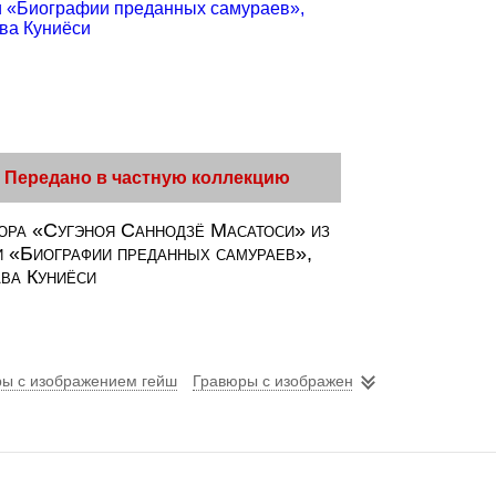
Передано в частную коллекцию
юра «Сугэноя Саннодзё Масатоси» из
и «Биографии преданных самураев»,
ава Куниёси
ы с изображением гейш
Гравюры с изображением самураев
Сю