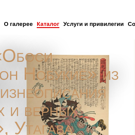
О галерее
Каталог
Услуги и привилегии
С
«Обоси
он Нобукиё» из
изнеописания
х и верных
, Утагава