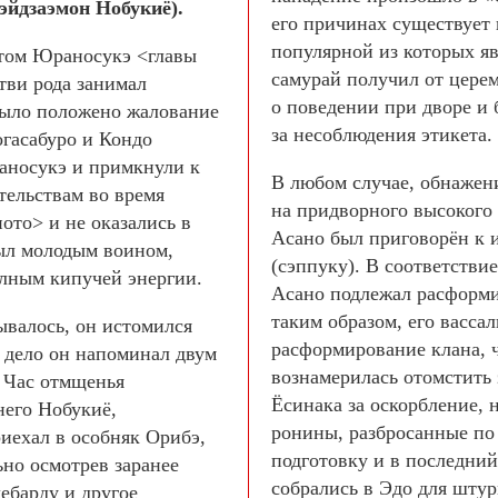
эйдзаэмон Нобукиё).
его причинах существует 
популярной из которых яв
том Юраносукэ <главы
самурай получил от цере
тви рода занимал
о поведении при дворе и 
было положено жалование
за несоблюдения этикета.
огасабуро и Кондо
аносукэ и примкнули к
В любом случае, обнажени
тельствам во время
на придворного высокого 
ото> и не оказались в
Асано был приговорён к 
ыл молодым воином,
(сэппуку). В соответствие
лным кипучей энергии.
Асано подлежал расформи
таким образом, его васса
ывалось, он истомился
расформирование клана, 
 дело он напоминал двум
вознамерилась отомстить 
. Час отмщенья
Ёсинака за оскорбление, 
него Нобукиё,
ронины, разбросанные по
иехал в особняк Орибэ,
подготовку и в последний 
ьно осмотрев заранее
собрались в Эдо для шту
лебарду и другое