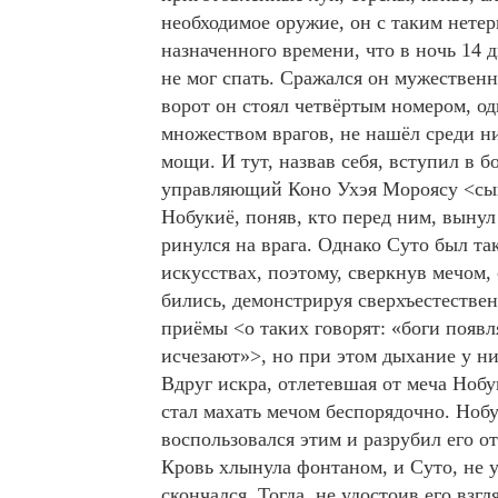
необходимое оружие, он с таким нете
назначенного времени, что в ночь 14 
не мог спать. Сражался он мужественн
ворот он стоял четвёртым номером, од
множеством врагов, не нашёл среди н
мощи. И тут, назвав себя, вступил в 
управляющий Коно Ухэя Мороясу <сын
Нобукиё, поняв, кто перед ним, вынул
ринулся на врага. Однако Суто был та
искусствах, поэтому, сверкнув мечом,
бились, демонстрируя сверхъестестве
приёмы <о таких говорят: «боги появ
исчезают»>, но при этом дыхание у ни
Вдруг искра, отлетевшая от меча Нобу
стал махать мечом беспорядочно. Нобу
воспользовался этим и разрубил его о
Кровь хлынула фонтаном, и Суто, не у
скончался. Тогда, не удостоив его взг