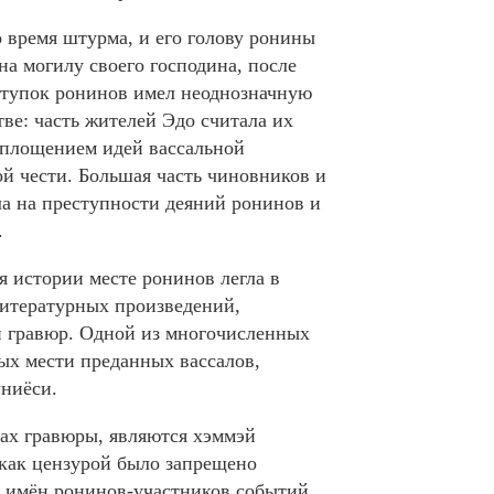
 время штурма, и его голову ронины
а могилу своего господина, после
оступок ронинов имел неоднозначную
ве: часть жителей Эдо считала их
оплощением идей вассальной
й чести. Большая часть чиновников и
ла на преступности деяний ронинов и
.
 истории месте ронинов легла в
итературных произведений,
и гравюр. Одной из многочисленных
ых мести преданных вассалов,
униёси.
тах гравюры, являются хэммэй
 как цензурой было запрещено
 имён ронинов-участников событий