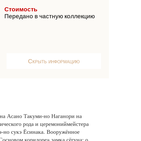
Стоимость
Передано в частную коллекцию
Скрыть информацию
ина Асано Такуми-но Наганори на
тического рода и церемониймейстера
э-но сукэ Ёсинака. Вооружённое
основом коридоре» замка сёгуна; о