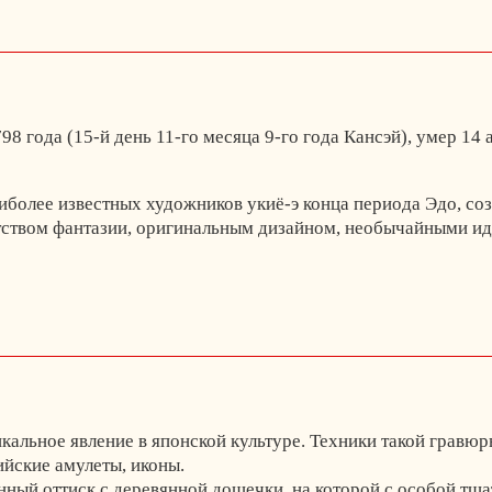
98 года (15-й день 11-го месяца 9-го года Кансэй), умер 14 
иболее известных художников укиё-э конца периода Эдо, со
тством фантазии, оригинальным дизайном, необычайными ид
кальное явление в японской культуре. Техники такой гравюр
ийские амулеты, иконы.
нный оттиск с деревянной дощечки, на которой с особой тщ