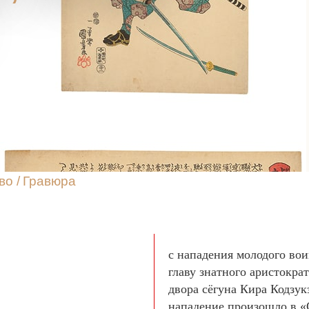
во
/
Гравюра
с нападения молодого во
главу знатного аристокра
двора сёгуна Кира Кодзук
нападение произошло в «С