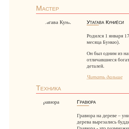
Мастер
Утагава Куниёси
Родился 1 января 17
месяца Бункю).
Он был одним из на
отличавшиеся бога
деталей.
Читать дальше
Техника
Гравюра
Гравюра на дереве – уни
дерева вырезались будд
Гравюра - это размноже