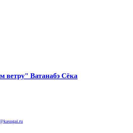
м ветру" Ватанабэ Сёка
@kasugai.ru