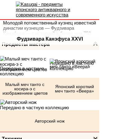
Молодой потомственный кузнец известной
Вернуться
династии кузнецов — Фудзивара
Канэфуса — с историей в более чем 750
лет.
Фудзивара Канэфуса XXVI
Предметы мастера
Передано в частную
Передано в частную
коллекцию
коллекцию
Малый меч танто с
Японский короткий
косира-э с
меч танто «Веера»
изображением цветов
Передано в частную коллекцию
Авторский нож
Техники