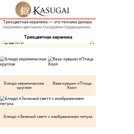
Трехцветная керамика — это техника декора
Вернуться
керамики цветными глазурями (традиционно
используются глазури зелёного, жёлтого,
Трехцветная керамика
коричневого, синего цветов или цвета
Предметы
индиго).
Блюдо керамическое
Ваза-кувшин «Птица
круглое
Хоо»
Блюдо «Зеленый свет» с изображением петуха