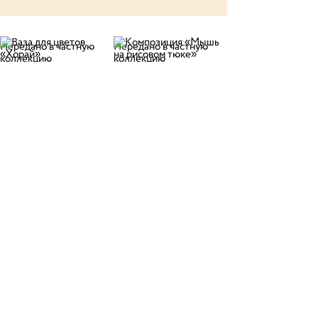
Передано в частную
Передано в частную
коллекцию
коллекцию
Ваза для цветов
Композиция «Мышь на
«Хорай»
рисовом тюке»
Передано в частную коллекцию
Подставка для благовоний «Мышь со стручком
гороха»
Мастера
Хотите поблагодарить организацию за
соблюдение санитарно-гигиенических
требований или направить пожелания по
улучшению условий безопасной
деятельности организации?